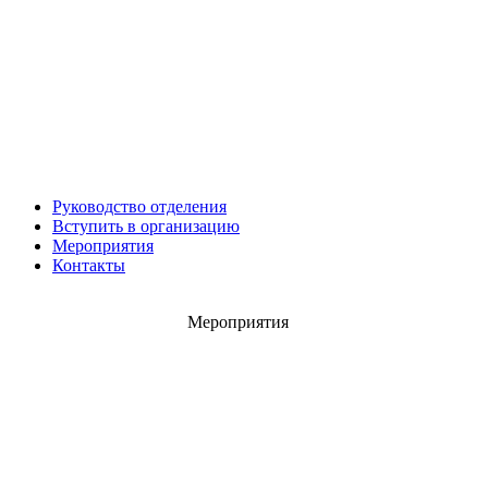
Игорь ШЕВЧУК
Владимир Семерда
Игорь Яровой
Руководство отделения
Вступить в организацию
Мероприятия
Контакты
Мероприятия
Карен ШАХНАЗАРОВ
Сергей Саминский
Михаил Яковлев