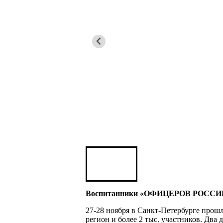
Юрий ШАРАГОРОВ
Леонид Романов
Олег Шипко
Юрий ШАЛИМОВ
Валерий Постников
Александр Шабалкин
Воспитанники «ОФИЦЕРОВ РОССИИ» Я
27-28 ноября в Санкт-Петербурге прош
регион и более 2 тыс. участников. Два 